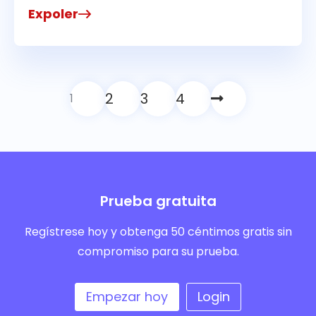
Expoler
2
3
4
1
Prueba gratuita
Regístrese hoy y obtenga 50 céntimos gratis sin
compromiso para su prueba.
Empezar hoy
Login